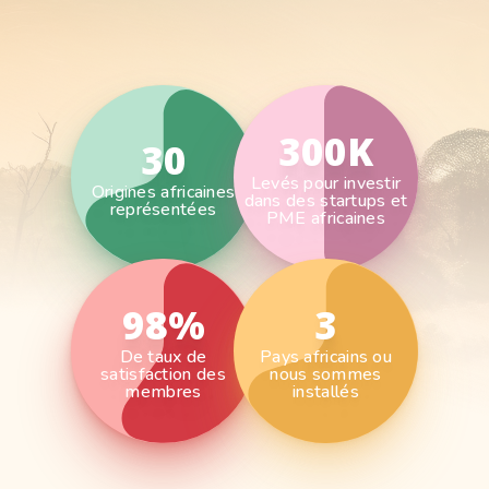
300K
30
Levés pour investir
Origines africaines
dans des startups et
représentées
PME africaines
98%
3
De taux de
Pays africains ou
satisfaction des
nous sommes
membres
installés